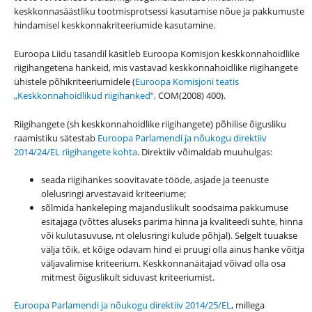
keskkonnasäästliku tootmisprotsessi kasutamise nõue ja pakkumuste
hindamisel keskkonnakriteeriumide kasutamine.
Euroopa Liidu tasandil käsitleb Euroopa Komisjon keskkonnahoidlike
riigihangetena hankeid, mis vastavad keskkonnahoidlike riigihangete
ühistele põhikriteeriumidele (
Euroopa Komisjoni teatis
„Keskkonnahoidlikud riigihanked“,
COM(2008) 400).
Riigihangete (sh keskkonnahoidlike riigihangete) põhilise õigusliku
raamistiku sätestab
Euroopa Parlamendi ja nõukogu direktiiv
2014/24/EL riigihangete kohta
. Direktiiv võimaldab muuhulgas:
seada riigihankes soovitavate tööde, asjade ja teenuste
olelusringi arvestavaid kriteeriume;
sõlmida hankeleping majanduslikult soodsaima pakkumuse
esitajaga (võttes aluseks parima hinna ja kvaliteedi suhte, hinna
või kulutasuvuse, nt olelusringi kulude põhjal). Selgelt tuuakse
välja tõik, et kõige odavam hind ei pruugi olla ainus hanke võitja
väljavalimise kriteerium. Keskkonnanäitajad võivad olla osa
mitmest õiguslikult siduvast kriteeriumist.
Euroopa Parlamendi ja nõukogu direktiiv 2014/25/EL
, millega