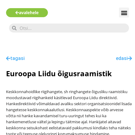
avalehele
Ringmajanduse olemus
Ringhanke mõiste ja lähenemisviisid
Keskkonnahoidlike ja ringhangete õiguslik raamistik
Ringhanke sammsammuline korraldamine
tagasi
edasi
Euroopa Liidu õigusraamistik
Keskkonnahoidlike riigihangete, sh ringhangete õigusliku raamistiku
moodustavad riigihankeid käsitlevad Euroopa Liidu direktiivid.
Hankedirektiivid võimaldavad avaliku sektori organisatsioonidel lisada
hangetesse keskkonnakaalutlusi. Keskkonnaaspekte võib arvesse
võtta nii hanke kavandamisel turu-uuringut tehes kui ka
hankemenetluse vältel ja lepingu täitmise ajal. Hankijatel aitavad
keskkonna seisukohast eelistatavaid pakkumusi kindlaks teha näiteks
toote või teenuse olelusringi kogumaksumuse hindamine,