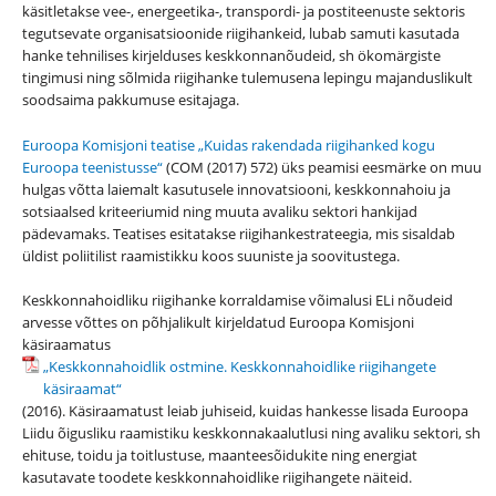
käsitletakse vee-, energeetika-, transpordi- ja postiteenuste sektoris
tegutsevate organisatsioonide riigihankeid, lubab samuti kasutada
hanke tehnilises kirjelduses keskkonnanõudeid, sh ökomärgiste
tingimusi ning sõlmida riigihanke tulemusena lepingu majanduslikult
soodsaima pakkumuse esitajaga.
Euroopa Komisjoni teatise „Kuidas rakendada riigihanked kogu
Euroopa teenistusse“
(COM (2017) 572) üks peamisi eesmärke on muu
hulgas võtta laiemalt kasutusele innovatsiooni, keskkonnahoiu ja
sotsiaalsed kriteeriumid ning muuta avaliku sektori hankijad
pädevamaks. Teatises esitatakse riigihankestrateegia, mis sisaldab
üldist poliitilist raamistikku koos suuniste ja soovitustega.
Keskkonnahoidliku riigihanke korraldamise võimalusi ELi nõudeid
arvesse võttes on põhjalikult kirjeldatud Euroopa Komisjoni
käsiraamatus
„Keskkonnahoidlik ostmine. Keskkonnahoidlike riigihangete
käsiraamat“
(2016). Käsiraamatust leiab juhiseid, kuidas hankesse lisada Euroopa
Liidu õigusliku raamistiku keskkonnakaalutlusi ning avaliku sektori, sh
ehituse, toidu ja toitlustuse, maanteesõidukite ning energiat
kasutavate toodete keskkonnahoidlike riigihangete näiteid.